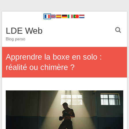
LDE Web
Blog perso
Apprendre la boxe en solo :
réalité ou chimère ?