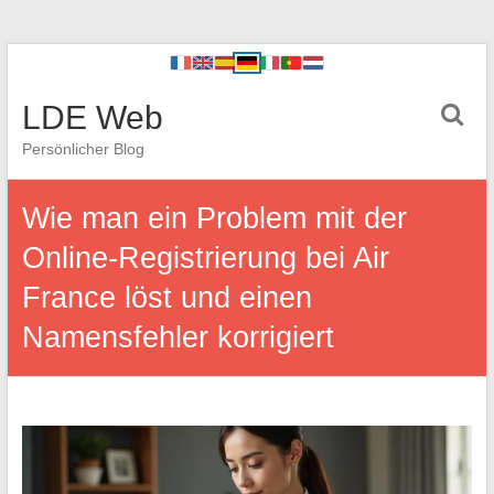
LDE Web
Persönlicher Blog
Wie man ein Problem mit der
Online-Registrierung bei Air
France löst und einen
Namensfehler korrigiert