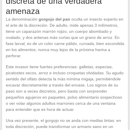
discreta de una verdadera
amenaza
La denominación
gorgojo del pan
oculta un insecto experto en
el arte de la discreción. De adulto, mide apenas 3 milímetros,
tiene un caparazón marrón rojizo, un cuerpo abombado y
ovalado, y dos antenas más cortas que un grano de arroz. En
fase larval, es de un color carne pálido, curvada, bien escondida
en los alimentos, nunca muy lejos de la próxima harina a
perforar.
Este invasor tiene fuertes preferencias: galletas, especias,
picatostes secos, arroz e incluso croquetas olvidadas. Su agudo
sentido del olfato detecta la más mínima migaja, permitiéndole
excavar discretamente a través del envase. Los signos de su
paso son a veces discretos, pero basta con sorprender
pequeños agujeros en paquetes, polvo alimentario sospechoso
o ver volar algunos adultos marrones cerca de una ventana
para entender que es hora de actuar.
Una vez presente, el gorgojo no se anda con medias tintas: en
toda discreción, puede transformar un armario sano en un