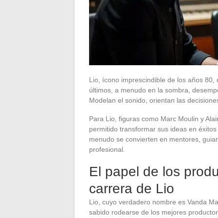
Lio, ícono imprescindible de los años 80,
últimos, a menudo en la sombra, desempeñ
Modelan el sonido, orientan las decisione
Para Lio, figuras como Marc Moulin y Ala
permitido transformar sus ideas en éxitos 
menudo se convierten en mentores, guiando
profesional.
El papel de los prod
carrera de Lio
Lio, cuyo verdadero nombre es Vanda Mar
sabido rodearse de los mejores productore