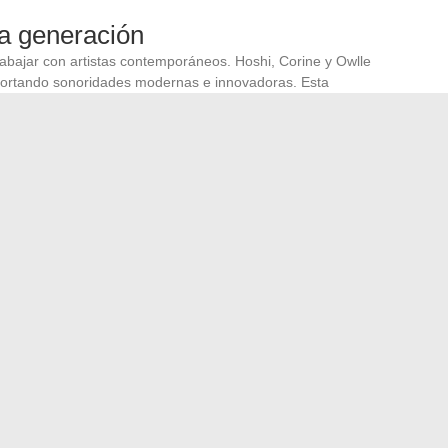
a generación
rabajar con artistas contemporáneos. Hoshi, Corine y Owlle
portando sonoridades modernas e innovadoras. Esta
s demuestra la relevancia de los productores musicales en
limitan a producir álbumes, sino que participan activamente
ta.
ran la capacidad de Lio para adaptarse y evolucionar en
. Los productores que la rodean desempeñan un papel
 ofrecerle nuevas perspectivas creativas.
los trámites empresariales: el impacto de las nuevas
izaje en línea con las herramientas digitales de la ESCP