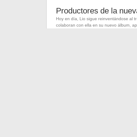
Productores de la nuev
Hoy en día, Lio sigue reinventándose al t
colaboran con ella en su nuevo álbum, a
capacidad de integrar influencias actuale
la evolución artística de Lio. No solo se 
en la puesta en escena musical de la artis
Estas colaboraciones destacadas demuest
un universo musical en constante cambio
esencial al moldear su identidad sonora y
←
Evolución importante en el mundo de 
plataformas digitales
Cómo optimizar su experiencia de aprend
→