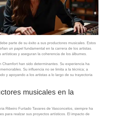
 debe parte de su éxito a sus productores musicales. Estos
an un papel fundamental en la carrera de los artistas.
s artísticas y aseguran la coherencia de los álbumes.
in Chamfort han sido determinantes. Su experiencia ha
memorables. Su influencia no se limita a la técnica; a
 y apoyando a los artistas a lo largo de su trayectoria
uctores musicales en la
ia Ribeiro Furtado Tavares de Vasconcelos, siempre ha
s para realzar sus proyectos artísticos. El impacto de