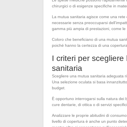
Le spese mediche possono rapidamente dive
chirurgici o di esigenze specifiche in mater
La mutua sanitaria agisce come una rete d
necessarie senza preoccuparsi dell’impat
gamma più ampia di prestazioni, come le 
Coloro che beneficiano di una mutua sanitar
poiché hanno la certezza di una copertur
I criteri per sceglier
sanitaria
Scegliere una mutua sanitaria adeguata ric
Una selezione oculata si basa innanzitutto 
budget.
È opportuno interrogarsi sulla natura dei b
cure dentarie, di ottica o di servizi specifi
Analizzare le proprie abitudini di consumo
livello di copertura è anche un punto det