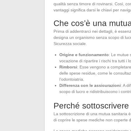
qualità senza timore di rovinarsi. Così, com
vantaggi significa darsi le chiavi per na
Che cos’è una mutua
Prima di addentrarci nei dettagli, è essen
designa un organismo senza scopo di lucr
Sicurezza sociale.
Origine e funzionamento
: Le mutue 
vocazione di ripartire i rischi tra tutti 
Rimborsi
: Esse vengono a completare 
delle spese residue, come le consultazi
l’odontoiatria.
Differenza con le assicurazioni
: A d
scopo di lucro e ridistribuiscono i contr
Perché sottoscrivere
La sottoscrizione di una mutua sanitaria è 
di coprire le spese mediche non coperte d