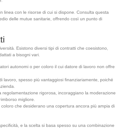
e.
in linea con le risorse di cui si dispone. Consulta questa
edio delle mutue sanitarie, offrendo così un punto di
ti
versità. Esistono diversi tipi di contratti che coesistono,
attati a bisogni vari.
oratori autonomi o per coloro il cui datore di lavoro non offre
e di lavoro, spesso più vantaggiosi finanziariamente, poiché
azienda.
na regolamentazione rigorosa, incoraggiano la moderazione
rimborso migliore.
 a coloro che desiderano una copertura ancora più ampia di
 specificità, e la scelta si basa spesso su una combinazione