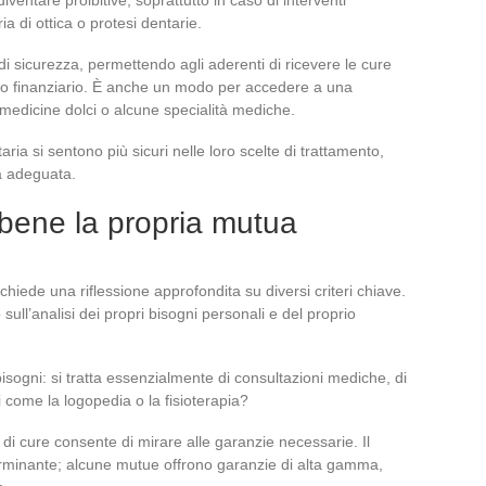
ntare proibitive, soprattutto in caso di interventi
ia di ottica o protesi dentarie.
i sicurezza, permettendo agli aderenti di ricevere le cure
to finanziario. È anche un modo per accedere a una
medicine dolci o alcune specialità mediche.
ia si sentono più sicuri nelle loro scelte di trattamento,
a adeguata.
e bene la propria mutua
hiede una riflessione approfondita su diversi criteri chiave.
sull’analisi dei propri bisogni personali e del proprio
isogni: si tratta essenzialmente di consultazioni mediche, di
ci come la logopedia o la fisioterapia?
 di cure consente di mirare alle garanzie necessarie. Il
erminante; alcune mutue offrono garanzie di alta gamma,