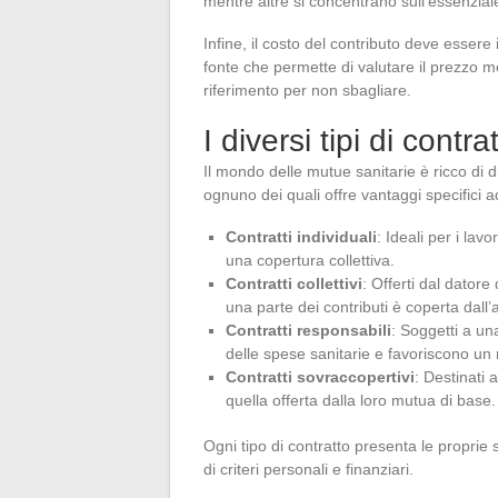
mentre altre si concentrano sull’essenzial
Infine, il costo del contributo deve essere 
fonte che permette di valutare il prezzo m
riferimento per non sbagliare.
I diversi tipi di contrat
Il mondo delle mutue sanitarie è ricco di di
ognuno dei quali offre vantaggi specifici ad
Contratti individuali
: Ideali per i lav
una copertura collettiva.
Contratti collettivi
: Offerti dal dator
una parte dei contributi è coperta dall’
Contratti responsabili
: Soggetti a u
delle spese sanitarie e favoriscono un 
Contratti sovraccopertivi
: Destinati
quella offerta dalla loro mutua di base.
Ogni tipo di contratto presenta le proprie
di criteri personali e finanziari.