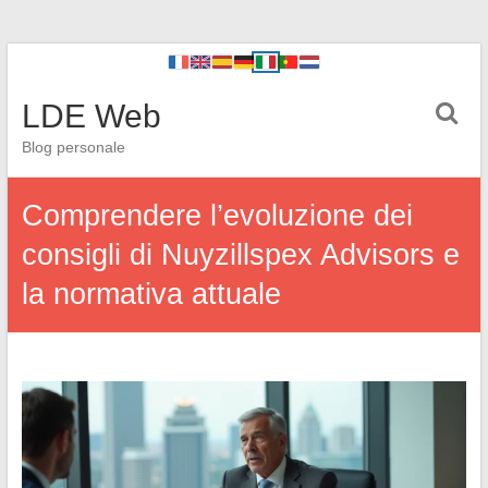
LDE Web
Blog personale
Comprendere l’evoluzione dei
consigli di Nuyzillspex Advisors e
la normativa attuale