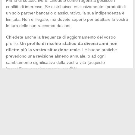
Prima di sottoscrivere, chiedete come l’agenzia gestisce i
conflitti di interesse. Se distribuisce esclusivamente i prodotti di
un solo partner bancario o assicurativo, la sua indipendenza è
limitata. Non è illegale, ma dovete saperlo per adattare la vostra
lettura delle sue raccomandazioni.
Chiedete anche la frequenza di aggiornamento del vostro
profilo.
Un profilo di rischio statico da diversi anni non
riflette più la vostra situazione reale.
Le buone pratiche
prevedono una revisione almeno annuale, o ad ogni
cambiamento significativo della vostra vita (acquisto
immobiliare, pensionamento, eredità).
La normativa attuale spinge il settore della consulenza
finanziaria verso maggiore tracciabilità e trasparenza. Per
l’investitore, il beneficio è diretto: disporre di strumenti concreti
per valutare l’affidabilità di un interlocutore prima di affidargli le
proprie decisioni patrimoniali. Il registro ORIAS, le liste nere
dell’AMF e il diritto a una spiegazione delle raccomandazioni
algoritmiche costituiscono tre leve accessibili a tutti, senza
conoscenze tecniche pregresse.