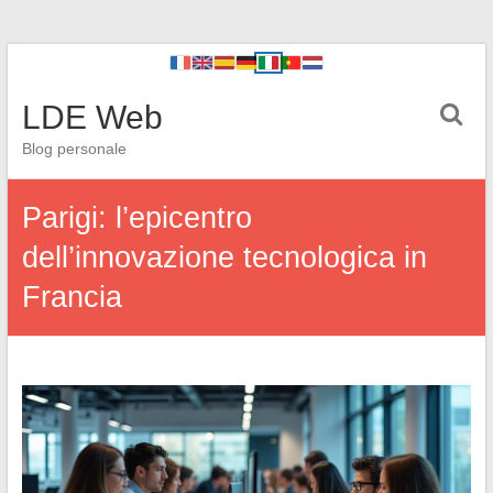
LDE Web
Blog personale
Parigi: l’epicentro
dell’innovazione tecnologica in
Francia