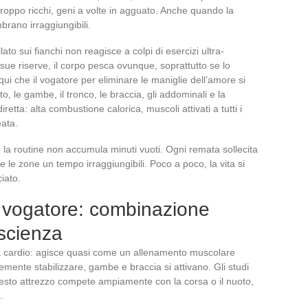
o troppo ricchi, geni a volte in agguato. Anche quando la
mbrano irraggiungibili.
lato sui fianchi non reagisce a colpi di esercizi ultra-
e sue riserve, il corpo pesca ovunque, soprattutto se lo
 qui che il vogatore per eliminare le maniglie dell’amore si
, le gambe, il tronco, le braccia, gli addominali e la
tta: alta combustione calorica, muscoli attivati a tutti i
eata.
la routine non accumula minuti vuoti. Ogni remata sollecita
de le zone un tempo irraggiungibili. Poco a poco, la vita si
iato.
e vogatore: combinazione
scienza
ta cardio: agisce quasi come un allenamento muscolare
mente stabilizzare, gambe e braccia si attivano. Gli studi
sto attrezzo compete ampiamente con la corsa o il nuoto,
.