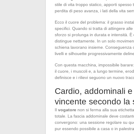
stile di vita troppo statico, apporti spess
perdita di peso avanza, i lati della vita se
Ecco il cuore del problema: il grasso instal
specifici. Quando si tratta di attingere all
sforzo si prolunga in durata e intensità. È
distingue nettamente. In un solo movimento
schiena lavorano insieme. Conseguenza dire
livelli e silhouette progressivamente delin
Con questa macchina, impossibile barare: 
il cuore, i muscoli e, a lungo termine, ero
definisce e i rilievi seguono un nuovo tracc
Cardio, addominali 
vincente secondo la 
Il
vogatore
non si ferma alla sua etichet
totale. La fascia addominale deve costante
convergono: una sessione regolare su que
pur essendo possibile a casa o in palestra