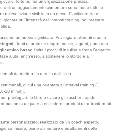
 gioco di fortuna, ma un’organizzazione precisa.
ore e di un aggiustamento alimentare serio mette tutte le
re un’evoluzione visibile in un mese. Pianificare tre o
 giocare sull’intensità dell’interval training, poi prestare
 sfida.
 assume un nuovo significato. Privilegiare alimenti crudi e
ntegrali
, fonti di proteine magre, pesce, legumi, pone una
 glicemico basso
limita i picchi di insulina e frena l’appetito
 fase aiuta, anch’esso, a sostenere lo sforzo e a
ne.
entali da mettere in atto fin dall’inizio:
timanali, di cui una orientata all’interval training (1
15-20 minuti).
er privilegiare le fibre e evitare gli zuccheri rapidi.
 abbastanza acqua e a escludere i prodotti ultra-trasformati
ante
personalizzato, realizzato da un coach esperto,
gio su misura, piano alimentare e adattamenti delle