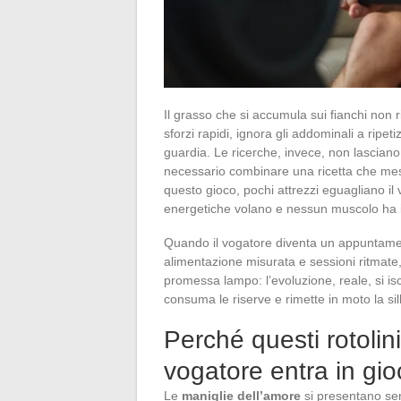
Il grasso che si accumula sui fianchi non r
sforzi rapidi, ignora gli addominali a ripet
guardia. Le ricerche, invece, non lasciano 
necessario combinare una ricetta che mesc
questo gioco, pochi attrezzi eguagliano il
energetiche volano e nessun muscolo ha il
Quando il vogatore diventa un appuntamen
alimentazione misurata e sessioni ritmate, 
promessa lampo: l’evoluzione, reale, si i
consuma le riserve e rimette in moto la si
Perché questi rotolin
vogatore entra in gio
Le
maniglie dell’amore
si presentano sen