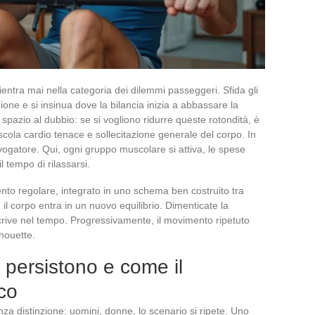
ientra mai nella categoria dei dilemmi passeggeri. Sfida gli
izione e si insinua dove la bilancia inizia a abbassare la
spazio al dubbio: se si vogliono ridurre queste rotondità, è
ola cardio tenace e sollecitazione generale del corpo. In
 vogatore. Qui, ogni gruppo muscolare si attiva, le spese
 tempo di rilassarsi.
to regolare, integrato in uno schema ben costruito tra
il corpo entra in un nuovo equilibrio. Dimenticate la
scrive nel tempo. Progressivamente, il movimento ripetuto
lhouette.
i persistono e come il
co
za distinzione: uomini, donne, lo scenario si ripete. Uno