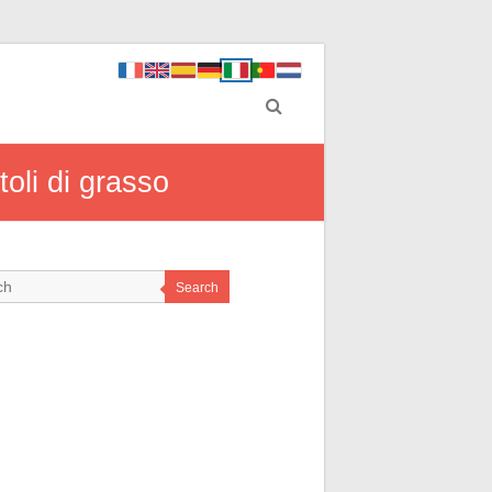
toli di grasso
Search