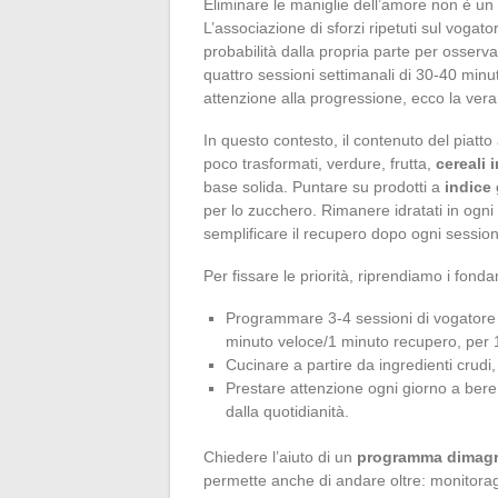
Eliminare le maniglie dell’amore non è un
L’associazione di sforzi ripetuti sul vogat
probabilità dalla propria parte per osserva
quattro sessioni settimanali di 30-40 minuti,
attenzione alla progressione, ecco la vera
In questo contesto, il contenuto del piatto
poco trasformati, verdure, frutta,
cereali i
base solida. Puntare su prodotti a
indice
per lo zucchero. Rimanere idratati in ogni
semplificare il recupero dopo ogni sessio
Per fissare le priorità, riprendiamo i fondam
Programmare 3-4 sessioni di vogatore set
minuto veloce/1 minuto recupero, per 
Cucinare a partire da ingredienti crudi, p
Prestare attenzione ogni giorno a bere
dalla quotidianità.
Chiedere l’aiuto di un
programma dimagr
permette anche di andare oltre: monitorag