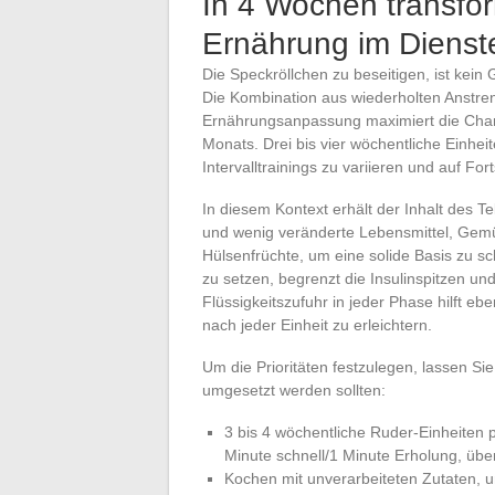
In 4 Wochen transfo
Ernährung im Dienste
Die Speckröllchen zu beseitigen, ist kein 
Die Kombination aus wiederholten Anstre
Ernährungsanpassung maximiert die Chan
Monats. Drei bis vier wöchentliche Einheit
Intervalltrainings zu variieren und auf Fo
In diesem Kontext erhält der Inhalt des 
und wenig veränderte Lebensmittel, Gem
Hülsenfrüchte, um eine solide Basis zu sc
zu setzen, begrenzt die Insulinspitzen un
Flüssigkeitszufuhr in jeder Phase hilft eb
nach jeder Einheit zu erleichtern.
Um die Prioritäten festzulegen, lassen 
umgesetzt werden sollten:
3 bis 4 wöchentliche Ruder-Einheiten pl
Minute schnell/1 Minute Erholung, übe
Kochen mit unverarbeiteten Zutaten, u