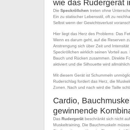
wie das Rudergerät 
Die
Speckröllchen
treten ohne Untersche
Ein zu statischer Lebensstil, oft zu rei
Selbst wenn der Gewichtsverlust voranschr
Hier liegt das Herz des Problems: Das Fet
Wenn es darum geht, auf die Reserven zuz
Anstrengung sich über Zeit und Intensität
Speckröllchen wirklich seinen Vorteil aus
Bauch und Rücken zusammen. Direkte Fol
aktiviert und die Silhouette wird allmählic
Mit diesem Gerät ist Schummeln unmöglic
Ruderschlag fordert das Herz, die Muskeln
Zonen. Nach und nach wird die Taille sch
Cardio, Bauchmuskel
gewinnende Kombinat
Das
Rudergerät
beschränkt sich nicht auf
Muskeltraining. Die Bauchmuskeln müssen s