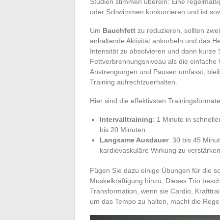
Studien stimmen überein: Eine regelmäßi
oder Schwimmen konkurrieren und ist sow
Um
Bauchfett
zu reduzieren, sollten zw
anhaltende Aktivität ankurbeln und das He
Intensität zu absolvieren und dann kurze 
Fettverbrennungsniveau als die einfache 
Anstrengungen und Pausen umfasst, bleib
Training aufrechtzuerhalten.
Hier sind die effektivsten Trainingsformate
Intervalltraining
: 1 Minute in schnell
bis 20 Minuten.
Langsame Ausdauer
: 30 bis 45 Min
kardiovaskuläre Wirkung zu verstärken
Fügen Sie dazu einige Übungen für die 
Muskelkräftigung hinzu: Dieses Trio besch
Transformation, wenn sie Cardio, Krafttra
um das Tempo zu halten, macht die Regel