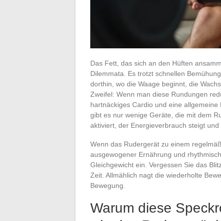
Das Fett, das sich an den Hüften ansamme
Dilemmata. Es trotzt schnellen Bemühunge
dorthin, wo die Waage beginnt, die Wachs
Zweifel: Wenn man diese Rundungen reduz
hartnäckiges Cardio und eine allgemeine
gibt es nur wenige Geräte, die mit dem R
aktiviert, der Energieverbrauch steigt und
Wenn das Rudergerät zu einem regelmäßig
ausgewogener Ernährung und rhythmischen E
Gleichgewicht ein. Vergessen Sie das Blit
Zeit. Allmählich nagt die wiederholte Bew
Bewegung.
Warum diese Speckrö