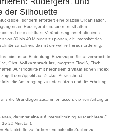
rmieren: Rudergerät und
 der Silhouette
Glücksspiel, sondern erfordert eine präzise Organisation.
ngungen am Rudergerät und einer ernsthaften
cen auf eine sichtbare Veränderung innerhalb eines
en von 30 bis 40 Minuten zu planen, die Intensität des
rtschritte zu achten, das ist die wahre Herausforderung.
Tellers eine neue Bedeutung. Bevorzugen Sie unverarbeitete
üse, Obst,
Vollkornprodukte
, mageres Eiweiß, Fisch,
haffen. Auf Produkte mit
niedrigem glykämischen Index
d zügelt den Appetit auf Zucker. Ausreichend
enfalls, die Anstrengung zu unterstützen und die Erholung
Sie uns die Grundlagen zusammenfassen, die von Anfang an
anen, darunter eine auf Intervalltraining ausgerichtete (1
r 15-20 Minuten).
m Ballaststoffe zu fördern und schnelle Zucker zu