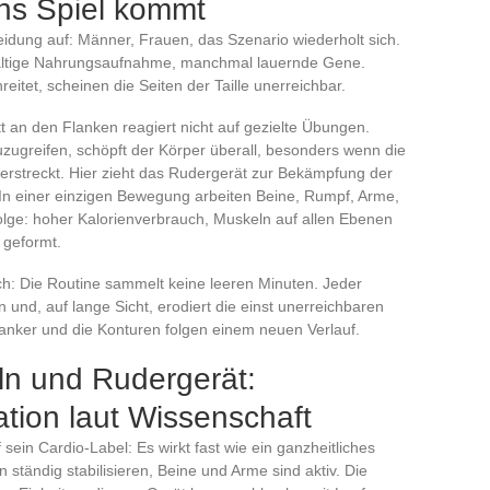
ins Spiel kommt
idung auf: Männer, Frauen, das Szenario wiederholt sich.
chhaltige Nahrungsaufnahme, manchmal lauernde Gene.
eitet, scheinen die Seiten der Taille unerreichbar.
t an den Flanken reagiert nicht auf gezielte Übungen.
ugreifen, schöpft der Körper überall, besonders wenn die
 erstreckt. Hier zieht das Rudergerät zur Bekämpfung der
. In einer einzigen Bewegung arbeiten Beine, Rumpf, Arme,
ge: hoher Kalorienverbrauch, Muskeln auf allen Ebenen
h geformt.
h: Die Routine sammelt keine leeren Minuten. Jeder
 und, auf lange Sicht, erodiert die einst unerreichbaren
lanker und die Konturen folgen einem neuen Verlauf.
n und Rudergerät:
ion laut Wissenschaft
 sein Cardio-Label: Es wirkt fast wie ein ganzheitliches
tändig stabilisieren, Beine und Arme sind aktiv. Die