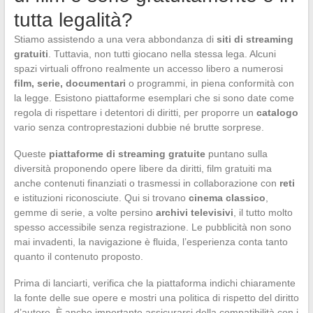
tutta legalità?
Stiamo assistendo a una vera abbondanza di
siti di streaming
gratuiti
. Tuttavia, non tutti giocano nella stessa lega. Alcuni
spazi virtuali offrono realmente un accesso libero a numerosi
film, serie, documentari
o programmi, in piena conformità con
la legge. Esistono piattaforme esemplari che si sono date come
regola di rispettare i detentori di diritti, per proporre un
catalogo
vario senza controprestazioni dubbie né brutte sorprese.
Queste
piattaforme di streaming gratuite
puntano sulla
diversità proponendo opere libere da diritti, film gratuiti ma
anche contenuti finanziati o trasmessi in collaborazione con
reti
e istituzioni riconosciute. Qui si trovano
cinema classico
,
gemme di serie, a volte persino
archivi televisivi
, il tutto molto
spesso accessibile senza registrazione. Le pubblicità non sono
mai invadenti, la navigazione è fluida, l’esperienza conta tanto
quanto il contenuto proposto.
Prima di lanciarti, verifica che la piattaforma indichi chiaramente
la fonte delle sue opere e mostri una politica di rispetto del diritto
d’autore. È anche importante assicurarsi della compatibilità con i