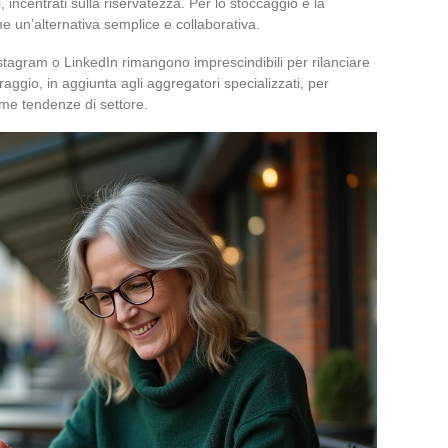
i, incentrati sulla riservatezza. Per lo stoccaggio e la
me un’alternativa semplice e collaborativa.
tagram o LinkedIn rimangono imprescindibili per rilanciare
aggio, in aggiunta agli aggregatori specializzati, per
time tendenze di settore.