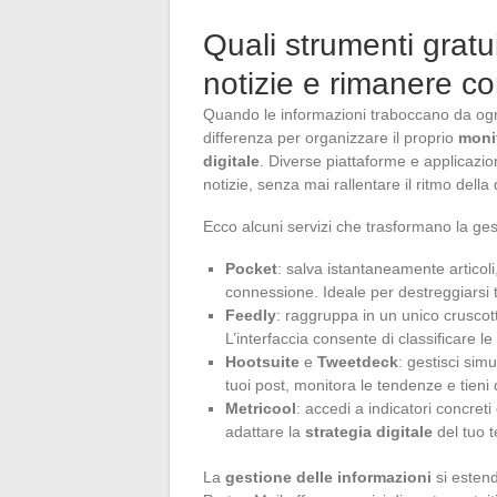
Quali strumenti gratui
notizie e rimanere c
Quando le informazioni traboccano da ogni
differenza per organizzare il proprio
moni
digitale
. Diverse piattaforme e applicazioni
notizie, senza mai rallentare il ritmo della 
Ecco alcuni servizi che trasformano la ges
Pocket
: salva istantaneamente articol
connessione. Ideale per destreggiarsi t
Feedly
: raggruppa in un unico cruscotto
L’interfaccia consente di classificare l
Hootsuite
e
Tweetdeck
: gestisci si
tuoi post, monitora le tendenze e tieni 
Metricool
: accedi a indicatori concret
adattare la
strategia digitale
del tuo 
La
gestione delle informazioni
si estend