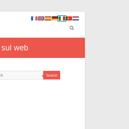
i sul web
Search