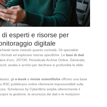
 di esperti e risorse per
onitoraggio digitale
ichiede tanto metodo quanto curiosità. Gli specialisti
e i formati ed esplorare risorse specifiche. Le
basi di dati
ere d’oro. JSTOR, Periodicals Archive Online, Généralis,
i, analisi e archivi per decifrare in profondità le sfide
assici, gli
e-book
e
riviste scientifiche
offrono una base
r o RSC pubblicano online riferimenti imprescindibili sulla
ezza. Scholarvox by Cyberlibris amplia ulteriormente il
opre la gestione, la sicurezza dei dati e le mutazioni