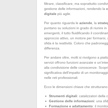
filtrare, classificare, ma soprattutto condi
gestione delle informazioni, rendendo la
c
digitale
più agile.
Per quanto riguarda le
aziende
, la
strate
puntano su soluzioni in grado di riunire in
emergenti, il tutto fluidificando il coordin
approccio attivo, un motore per formarsi, a
sfida è la reattività. Coloro che padroneg
differenza.
Per andare oltre, molti si rivolgono a piatt
servizi offrono funzioni avanzate e un’inter
alla condivisione delle conoscenze. Scopr
significativa dell’impatto di un monitoraggi
nelle reti professionali.
Ecco le dimensioni chiave che strutturano
Strumenti digitali
: catalizzatori dell
Gestione delle informazioni
: una sfi
Formazione e adattamento
: il moni