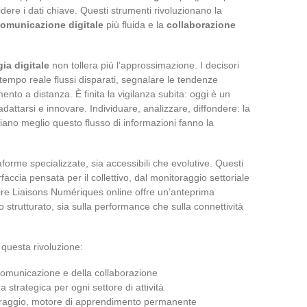
videre i dati chiave. Questi strumenti rivoluzionano la
omunicazione digitale
più fluida e la
collaborazione
gia digitale
non tollera più l’approssimazione. I decisori
 tempo reale flussi disparati, segnalare le tendenze
amento a distanza. È finita la vigilanza subita: oggi è un
dattarsi e innovare. Individuare, analizzare, diffondere: la
giano meglio questo flusso di informazioni fanno la
aforme specializzate, sia accessibili che evolutive. Questi
faccia pensata per il collettivo, dal monitoraggio settoriale
ire Liaisons Numériques online offre un’anteprima
o strutturato, sia sulla performance che sulla connettività
 questa rivoluzione:
a comunicazione e della collaborazione
da strategica per ogni settore di attività
toraggio, motore di apprendimento permanente