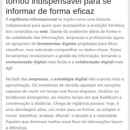
tornou indispensável para se
informar de forma eficaz
A
vigilância informacional
se impôs como uma bússola
indispensável para quem quer acompanhar a evolução frenética
dos conteúdos na
web
. Diante da avalanche diária de fontes e
da volatilidade das informações, empresas e profissionais agora
se apropriam de
ferramentas digitais
projetadas para filtrar,
classificar, mas sobretudo compartilhar os dados-chave. Essas
ferramentas revolucionam a gestão da informação, tornando a
comunicação digital
mais fluida e a
colaboração digital
mais
ágil.
No lado das
empresas
, a
estratégia digital
não suporta mais a
aproximação. Os tomadores de decisão apostam em soluções
capazes de reunir em tempo real fluxos díspares, sinalizar as
tendências emergentes, ao mesmo tempo em que fluidificam a
coordenação à distância. Chega de vigilância passiva: hoje, é
uma abordagem ativa, um motor para se formar, se adaptar e
inovar. Identificar, analisar, difundir: o desafio é a reatividade.
Aqueles que dominam melhor esse fluxo de informações fazem
a diferença.