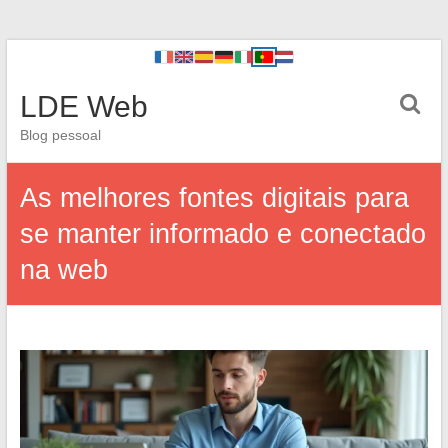
LDE Web
Blog pessoal
As melhores fontes digitais para
se manter informado e conectado
na web