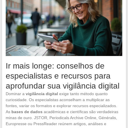
Ir mais longe: conselhos de
especialistas e recursos para
aprofundar sua vigilância digital
Dominar a
vigilância digital
exige tanto método quanto
curiosidade. Os especialistas aconselham a multiplicar as
fontes, variar os formatos e explorar recursos especializados.
As
bases de dados
acadêmicas e científicas são verdadeiras
minas de ouro. JSTOR, Periodicals Archive Online, Généralis,
Europresse ou PressReader reúnem artigos, análises e