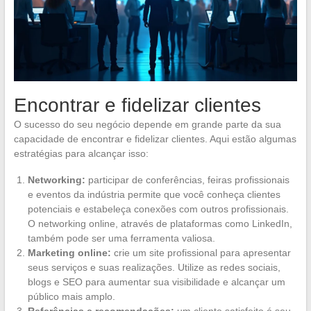
Encontrar e fidelizar clientes
O sucesso do seu negócio depende em grande parte da sua
capacidade de encontrar e fidelizar clientes. Aqui estão algumas
estratégias para alcançar isso:
Networking:
participar de conferências, feiras profissionais
e eventos da indústria permite que você conheça clientes
potenciais e estabeleça conexões com outros profissionais.
O networking online, através de plataformas como LinkedIn,
também pode ser uma ferramenta valiosa.
Marketing online:
crie um site profissional para apresentar
seus serviços e suas realizações. Utilize as redes sociais,
blogs e SEO para aumentar sua visibilidade e alcançar um
público mais amplo.