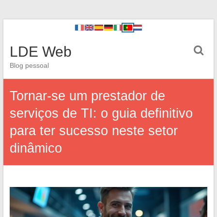
LDE Web
Blog pessoal
Tornar-se um prestador de
serviços de TI: o guia definitivo
para ter sucesso neste setor
dinâmico