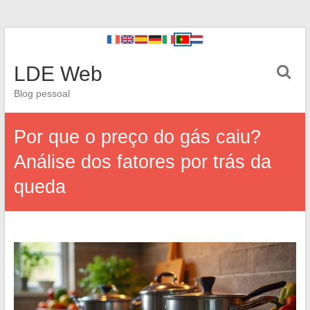
LDE Web
Blog pessoal
Por que o preço do gás caiu?
Análise dos fatores por trás da
queda