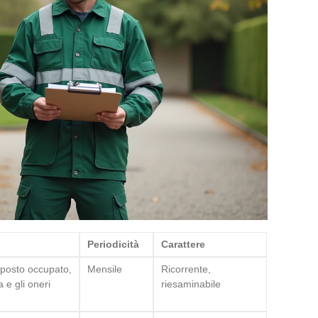
Periodicità
Carattere
l posto occupato,
Mensile
Ricorrente,
 e gli oneri
riesaminabile