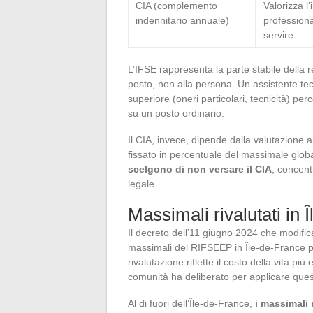
CIA (complemento
Valorizza l
indennitario annuale)
professiona
servire
L’IFSE rappresenta la parte stabile della r
posto, non alla persona. Un assistente te
superiore (oneri particolari, tecnicità) pe
su un posto ordinario.
Il CIA, invece, dipende dalla valutazion
fissato in percentuale del massimale globa
scelgono di non versare il CIA
, concent
legale.
Massimali rivalutati in 
Il decreto dell’11 giugno 2024 che modifica
massimali del RIFSEEP in Île-de-France pe
rivalutazione riflette il costo della vita pi
comunità ha deliberato per applicare ques
Al di fuori dell’Île-de-France,
i massimali 