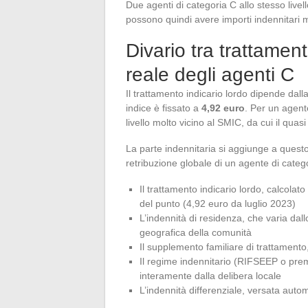
Due agenti di categoria C allo stesso livell
possono quindi avere importi indennitari m
Divario tra trattament
reale degli agenti C
Il trattamento indicario lordo dipende dalla 
indice è fissato a
4,92 euro
. Per un agente
livello molto vicino al SMIC, da cui il quasi
La parte indennitaria si aggiunge a quest
retribuzione globale di un agente di categ
Il trattamento indicario lordo, calcolato
del punto (4,92 euro da luglio 2023)
L’indennità di residenza, che varia da
geografica della comunità
Il supplemento familiare di trattamento
Il regime indennitario (RIFSEEP o prem
interamente dalla delibera locale
L’indennità differenziale, versata auto