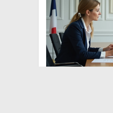
La leggibilità della busta paga di un agen
politica indennitaria locale. Due comunità v
possono proporre retribuzioni globali sens
comunità e confrontare l’importo dell’IFSE
valutare la propria situazione reale.