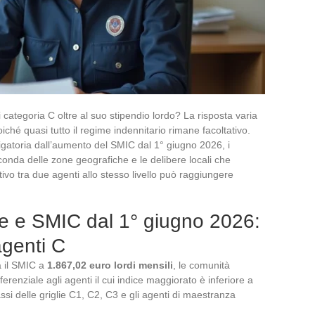
tegoria C oltre al suo stipendio lordo? La risposta varia
ché quasi tutto il regime indennitario rimane facoltativo.
bligatoria dall’aumento del SMIC dal 1° giugno 2026, i
nda delle zone geografiche e le delibere locali che
ibutivo tra due agenti allo stesso livello può raggiungere
ale e SMIC dal 1° giugno 2026:
agenti C
a il SMIC a
1.867,02 euro lordi mensili
, le comunità
renziale agli agenti il cui indice maggiorato è inferiore a
assi delle griglie C1, C2, C3 e gli agenti di maestranza