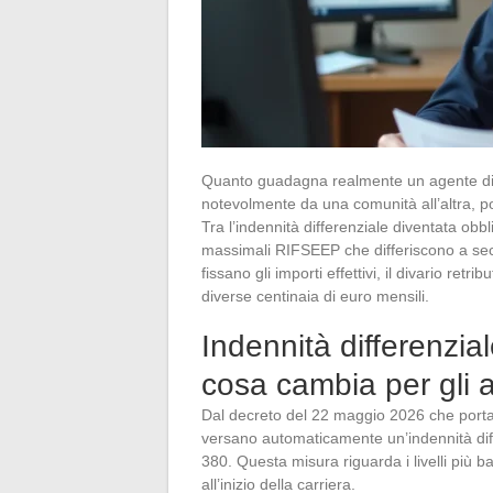
Quanto guadagna realmente un agente di ca
notevolmente da una comunità all’altra, poi
Tra l’indennità differenziale diventata ob
massimali RIFSEEP che differiscono a seco
fissano gli importi effettivi, il divario retr
diverse centinaia di euro mensili.
Indennità differenzi
cosa cambia per gli 
Dal decreto del 22 maggio 2026 che port
versano automaticamente un’indennità diffe
380. Questa misura riguarda i livelli più b
all’inizio della carriera.