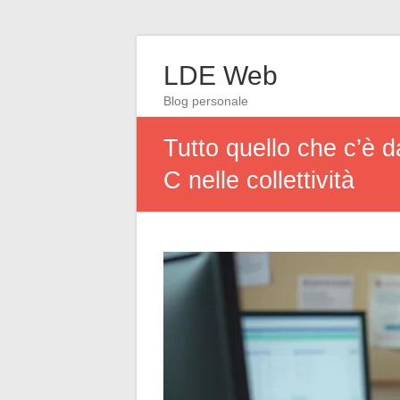
LDE Web
Blog personale
Tutto quello che c’è d
C nelle collettività