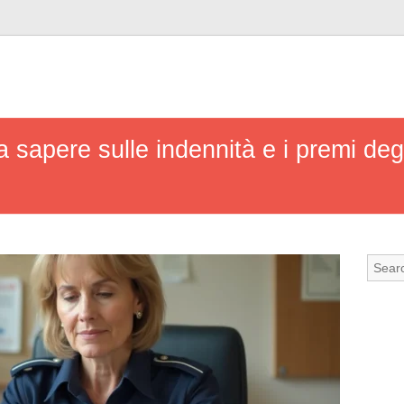
a sapere sulle indennità e i premi degl