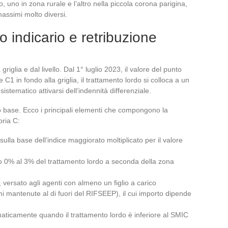
o, uno in zona rurale e l’altro nella piccola corona parigina,
assimi molto diversi.
o indicario e retribuzione
griglia e dal livello. Dal 1° luglio 2023, il valore del punto
 C1 in fondo alla griglia, il trattamento lordo si colloca a un
 sistematico attivarsi dell’indennità differenziale.
o base. Ecco i principali elementi che compongono la
oria C:
 sulla base dell’indice maggiorato moltiplicato per il valore
llo 0% al 3% del trattamento lordo a seconda della zona
, versato agli agenti con almeno un figlio a carico
i mantenute al di fuori del RIFSEEP), il cui importo dipende
maticamente quando il trattamento lordo è inferiore al SMIC