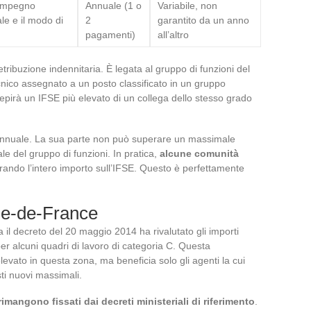
’impegno
Annuale (1 o
Variabile, non
le e il modo di
2
garantito da un anno
pagamenti)
all’altro
etribuzione indennitaria. È legata al gruppo di funzioni del
cnico assegnato a un posto classificato in un gruppo
rcepirà un IFSE più elevato di un collega dello stesso grado
e annuale. La sua parte non può superare un massimale
le del gruppo di funzioni. In pratica,
alcune comunità
rando l’intero importo sull’IFSE. Questo è perfettamente
Île-de-France
 il decreto del 20 maggio 2014 ha rivalutato gli importi
r alcuni quadri di lavoro di categoria C. Questa
ù elevato in questa zona, ma beneficia solo gli agenti la cui
ti nuovi massimali.
rimangono fissati dai decreti ministeriali di riferimento
.