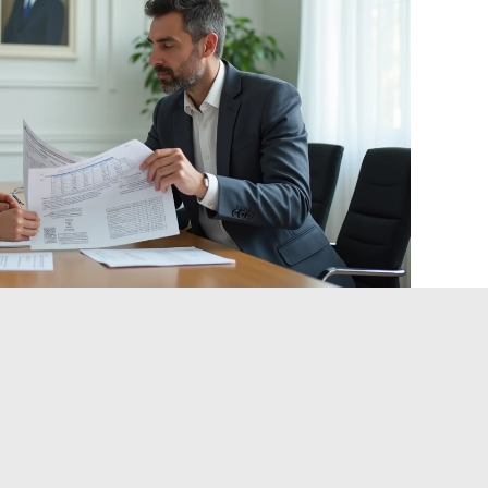
te di categoria C in comunità dipende soprattutto dalla
icine, con gli stessi quadri di lavoro e le stesse griglie,
ibilmente diverse. Controllare la delibera della propria
 per gruppo di funzioni rimane l’approccio più affidabile per