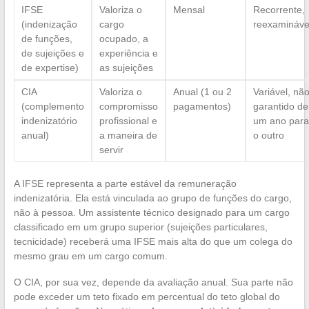
IFSE
Valoriza o
Mensal
Recorrente,
(indenização
cargo
reexamináve
de funções,
ocupado, a
de sujeições e
experiência e
de expertise)
as sujeições
CIA
Valoriza o
Anual (1 ou 2
Variável, nã
(complemento
compromisso
pagamentos)
garantido de
indenizatório
profissional e
um ano para
anual)
a maneira de
o outro
servir
A IFSE representa a parte estável da remuneração
indenizatória. Ela está vinculada ao grupo de funções do cargo,
não à pessoa. Um assistente técnico designado para um cargo
classificado em um grupo superior (sujeições particulares,
tecnicidade) receberá uma IFSE mais alta do que um colega do
mesmo grau em um cargo comum.
O CIA, por sua vez, depende da avaliação anual. Sua parte não
pode exceder um teto fixado em percentual do teto global do