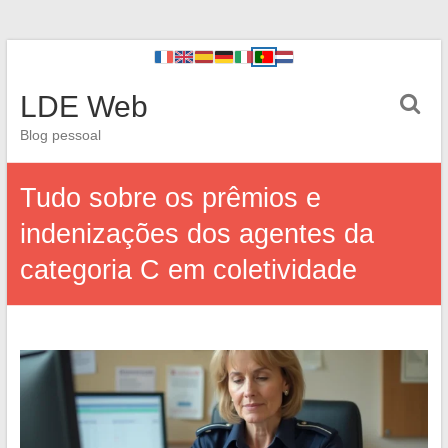
LDE Web
Blog pessoal
Tudo sobre os prêmios e
indenizações dos agentes da
categoria C em coletividade