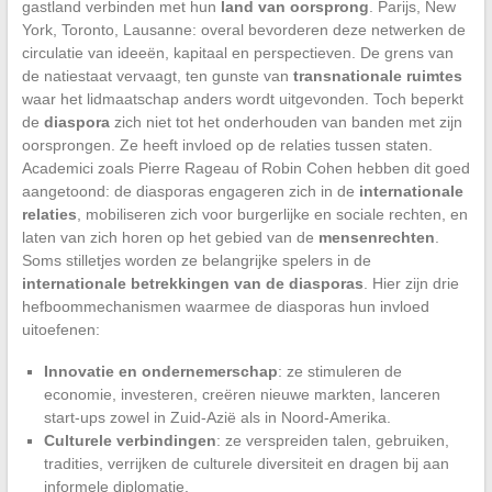
gastland verbinden met hun
land van oorsprong
. Parijs, New
York, Toronto, Lausanne: overal bevorderen deze netwerken de
circulatie van ideeën, kapitaal en perspectieven. De grens van
de natiestaat vervaagt, ten gunste van
transnationale ruimtes
waar het lidmaatschap anders wordt uitgevonden. Toch beperkt
de
diaspora
zich niet tot het onderhouden van banden met zijn
oorsprongen. Ze heeft invloed op de relaties tussen staten.
Academici zoals Pierre Rageau of Robin Cohen hebben dit goed
aangetoond: de diasporas engageren zich in de
internationale
relaties
, mobiliseren zich voor burgerlijke en sociale rechten, en
laten van zich horen op het gebied van de
mensenrechten
.
Soms stilletjes worden ze belangrijke spelers in de
internationale betrekkingen van de diasporas
. Hier zijn drie
hefboommechanismen waarmee de diasporas hun invloed
uitoefenen:
Innovatie en ondernemerschap
: ze stimuleren de
economie, investeren, creëren nieuwe markten, lanceren
start-ups zowel in Zuid-Azië als in Noord-Amerika.
Culturele verbindingen
: ze verspreiden talen, gebruiken,
tradities, verrijken de culturele diversiteit en dragen bij aan
informele diplomatie.