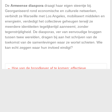
De
Armeense diaspora
draagt haar eigen steentje bij.
Georganiseerd rond economische en culturele netwerken,
verbindt ze Marseille met Los Angeles, mobiliseert middelen en
energieën, verdedigt het collectieve geheugen terwijl ze
meerdere identiteiten tegelijkertijd aanneemt, zonder
tegenstrijdigheid. De diasporas, ver van eenvoudige bruggen
tussen twee werelden, dragen bij aan het schrijven van de
toekomst van de samenlevingen waar ze wortel schieten. Wie
kan echt zeggen waar hun invloed eindigt?
←
Hoe van de broodkever af te komen: effectieve
behandelingsmethoden en preventie
Hoe een probleem met online inchecken bij Air France op te
lossen en een naamfout te corrigeren
→
Search