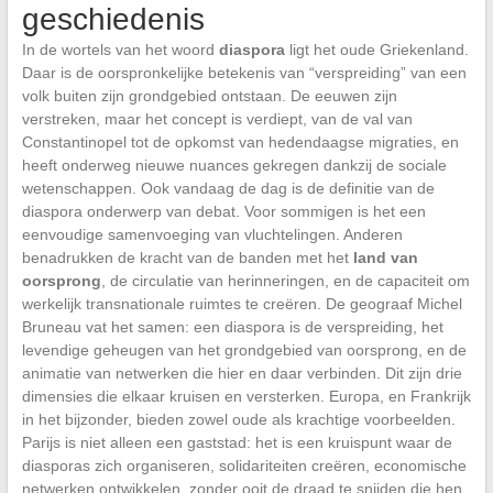
geschiedenis
In de wortels van het woord
diaspora
ligt het oude Griekenland.
Daar is de oorspronkelijke betekenis van “verspreiding” van een
volk buiten zijn grondgebied ontstaan. De eeuwen zijn
verstreken, maar het concept is verdiept, van de val van
Constantinopel tot de opkomst van hedendaagse migraties, en
heeft onderweg nieuwe nuances gekregen dankzij de sociale
wetenschappen. Ook vandaag de dag is de definitie van de
diaspora onderwerp van debat. Voor sommigen is het een
eenvoudige samenvoeging van vluchtelingen. Anderen
benadrukken de kracht van de banden met het
land van
oorsprong
, de circulatie van herinneringen, en de capaciteit om
werkelijk transnationale ruimtes te creëren. De geograaf Michel
Bruneau vat het samen: een diaspora is de verspreiding, het
levendige geheugen van het grondgebied van oorsprong, en de
animatie van netwerken die hier en daar verbinden. Dit zijn drie
dimensies die elkaar kruisen en versterken. Europa, en Frankrijk
in het bijzonder, bieden zowel oude als krachtige voorbeelden.
Parijs is niet alleen een gaststad: het is een kruispunt waar de
diasporas zich organiseren, solidariteiten creëren, economische
netwerken ontwikkelen, zonder ooit de draad te snijden die hen