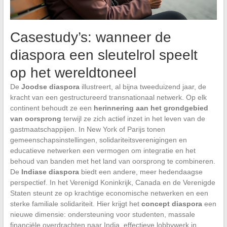
Casestudy’s: wanneer de
diaspora een sleutelrol speelt
op het wereldtoneel
De
Joodse diaspora
illustreert, al bijna tweeduizend jaar, de
kracht van een gestructureerd transnationaal netwerk. Op elk
continent behoudt ze een
herinnering aan het grondgebied
van oorsprong
terwijl ze zich actief inzet in het leven van de
gastmaatschappijen. In New York of Parijs tonen
gemeenschapsinstellingen, solidariteitsverenigingen en
educatieve netwerken een vermogen om integratie en het
behoud van banden met het land van oorsprong te combineren.
De
Indiase diaspora
biedt een andere, meer hedendaagse
perspectief. In het Verenigd Koninkrijk, Canada en de Verenigde
Staten steunt ze op krachtige economische netwerken en een
sterke familiale solidariteit. Hier krijgt het
concept diaspora
een
nieuwe dimensie: ondersteuning voor studenten, massale
financiële overdrachten naar India, effectieve lobbywerk in