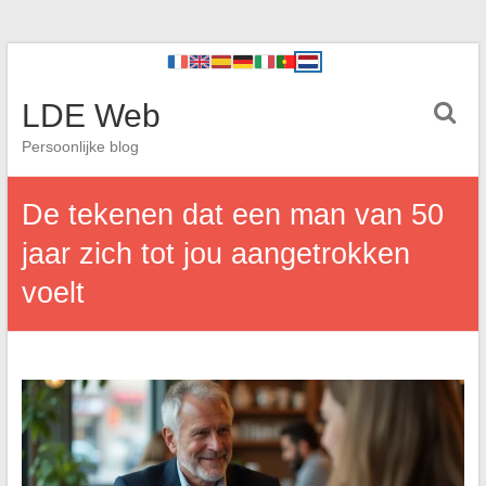
LDE Web
Persoonlijke blog
De tekenen dat een man van 50
jaar zich tot jou aangetrokken
voelt