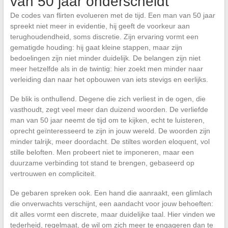
van 50 jaar onderscheidt
De codes van flirten evolueren met de tijd. Een man van 50 jaar
spreekt niet meer in evidentie, hij geeft de voorkeur aan
terughoudendheid, soms discretie. Zijn ervaring vormt een
gematigde houding: hij gaat kleine stappen, maar zijn
bedoelingen zijn niet minder duidelijk. De belangen zijn niet
meer hetzelfde als in de twintig: hier zoekt men minder naar
verleiding dan naar het opbouwen van iets stevigs en eerlijks.
De blik is onthullend. Degene die zich verliest in de ogen, die
vasthoudt, zegt veel meer dan duizend woorden. De verliefde
man van 50 jaar neemt de tijd om te kijken, echt te luisteren,
oprecht geïnteresseerd te zijn in jouw wereld. De woorden zijn
minder talrijk, meer doordacht. De stiltes worden eloquent, vol
stille beloften. Men probeert niet te imponeren, maar een
duurzame verbinding tot stand te brengen, gebaseerd op
vertrouwen en compliciteit.
De gebaren spreken ook. Een hand die aanraakt, een glimlach
die onverwachts verschijnt, een aandacht voor jouw behoeften:
dit alles vormt een discrete, maar duidelijke taal. Hier vinden we
tederheid, regelmaat, de wil om zich meer te engageren dan te