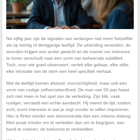
Na vijftig jaar zijn de signalen van verlangen niet meer hetzelfde
als op twintig of dertigjarige leeftijd. De uitstraling verandert, de
woorden krijgen een ander gewicht en de manier om interesse
te tonen verschuift naar een vorm van beheersde subtiliteit.
Toch, voor wie goed observeert, vertelt elke gebaar, elke stilte,
elke intonatie van de stem een heel specifiek verhaal.
Met de leeftijd komen afstand, voorzichtigheid, maar ook een
vorm van rustige zelfverzekerdheid. De man van 50 jaar haast
zich niet meer in het spel van de verleiding. Zijn blik, vaak
rustiger, verraadt een echte aandacht. Hij neemt de tijd, luistert
echt, toont interesse in wat je zegt zonder te willen imponeren.
Hier is flirten minder een demonstratie dan een intieme dialoog.
Men praat minder om te verleiden dan om te begrijpen, een
band te creëren, de toekomst te verbeelden.