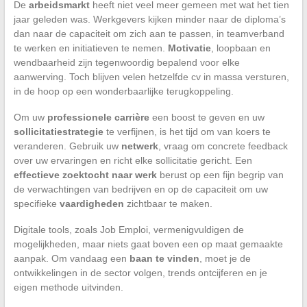
De
arbeidsmarkt
heeft niet veel meer gemeen met wat het tien
jaar geleden was. Werkgevers kijken minder naar de diploma’s
dan naar de capaciteit om zich aan te passen, in teamverband
te werken en initiatieven te nemen.
Motivatie
, loopbaan en
wendbaarheid zijn tegenwoordig bepalend voor elke
aanwerving. Toch blijven velen hetzelfde cv in massa versturen,
in de hoop op een wonderbaarlijke terugkoppeling.
Om uw
professionele carrière
een boost te geven en uw
sollicitatiestrategie
te verfijnen, is het tijd om van koers te
veranderen. Gebruik uw
netwerk
, vraag om concrete feedback
over uw ervaringen en richt elke sollicitatie gericht. Een
effectieve zoektocht naar werk
berust op een fijn begrip van
de verwachtingen van bedrijven en op de capaciteit om uw
specifieke
vaardigheden
zichtbaar te maken.
Digitale tools, zoals Job Emploi, vermenigvuldigen de
mogelijkheden, maar niets gaat boven een op maat gemaakte
aanpak. Om vandaag een
baan te vinden
, moet je de
ontwikkelingen in de sector volgen, trends ontcijferen en je
eigen methode uitvinden.