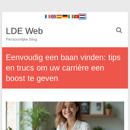
LDE Web
Persoonlijke blog
Eenvoudig een baan vinden: tips
en trucs om uw carrière een
boost te geven