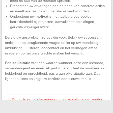
moet de taal van de recruiter spreken.
Presenteer uw ervaringen aan de hand van concrete acties
en meetbare resultaten, met sterke werkwoorden.
Ondersteun uw
motivatie
met tastbare voorbeelden:
betrokkenheid bij projecten, aanvullende opleidingen,
gerichte vrijwilligerswerk.
Bereid uw gesprekken zorgvuldig voor. Bekijk uw successen,
anticipeer op terugkerende vragen en let op uw mondelinge
uitdrukking. Luisteren, oogcontact en het vermogen om te
reageren op het onverwachte maken het verschil.
Een
sollicitatie
wint aan waarde wanneer deze een leesbaar,
samenhangend en energiek pad schetst. Geef de voorkeur aan
helderheid en oprechtheid, pas u aan elke situatie aan. Daarin
ligt het succes en krijgt uw carrière een nieuwe impuls.
←
De beste gratis streaming sites: onze selectie om zonder
risico te kijken