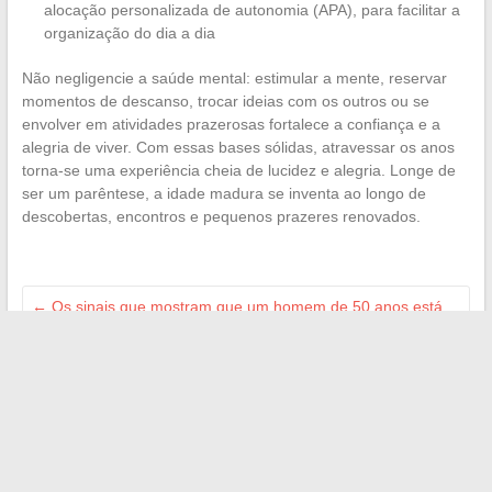
alocação personalizada de autonomia (APA), para facilitar a
organização do dia a dia
Não negligencie a saúde mental: estimular a mente, reservar
momentos de descanso, trocar ideias com os outros ou se
envolver em atividades prazerosas fortalece a confiança e a
alegria de viver. Com essas bases sólidas, atravessar os anos
torna-se uma experiência cheia de lucidez e alegria. Longe de
ser um parêntese, a idade madura se inventa ao longo de
descobertas, encontros e pequenos prazeres renovados.
←
Os sinais que mostram que um homem de 50 anos está
atraído por você
Onde estacionar gratuitamente em Rennes: guia das áreas
de estacionamento sem custo
→
Search