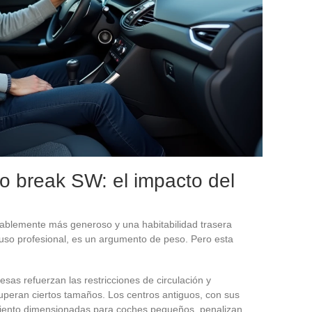
o break SW: el impacto del
tablemente más generoso y una habitabilidad trasera
 uso profesional, es un argumento de peso. Pero esta
sas refuerzan las restricciones de circulación y
uperan ciertos tamaños. Los centros antiguos, con sus
miento dimensionadas para coches pequeños, penalizan