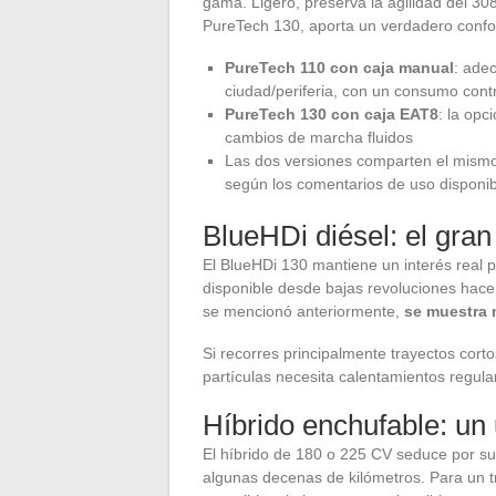
gama. Ligero, preserva la agilidad del 30
PureTech 130, aporta un verdadero confor
PureTech 110 con caja manual
: ade
ciudad/periferia, con un consumo cont
PureTech 130 con caja EAT8
: la opc
cambios de marcha fluidos
Las dos versiones comparten el mismo b
según los comentarios de uso disponi
BlueHDi diésel: el gran
El BlueHDi 130 mantiene un interés real p
disponible desde bajas revoluciones hac
se mencionó anteriormente,
se muestra 
Si recorres principalmente trayectos cortos 
partículas necesita calentamientos regul
Híbrido enchufable: un 
El híbrido de 180 o 225 CV seduce por su
algunas decenas de kilómetros. Para un t