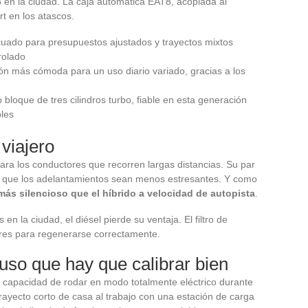
8 en la ciudad. La caja automática EAT8, acoplada al
t en los atascos.
cuado para presupuestos ajustados y trayectos mixtos
rolado
ión más cómoda para un uso diario variado, gracias a los
loque de tres cilindros turbo, fiable en esta generación
bles
 viajero
ara los conductores que recorren largas distancias. Su par
e que los adelantamientos sean menos estresantes. Y como
más silencioso que el híbrido a velocidad de autopista
.
en la ciudad, el diésel pierde su ventaja. El filtro de
ares para regenerarse correctamente.
uso que hay que calibrar bien
 capacidad de rodar en modo totalmente eléctrico durante
rayecto corto de casa al trabajo con una estación de carga