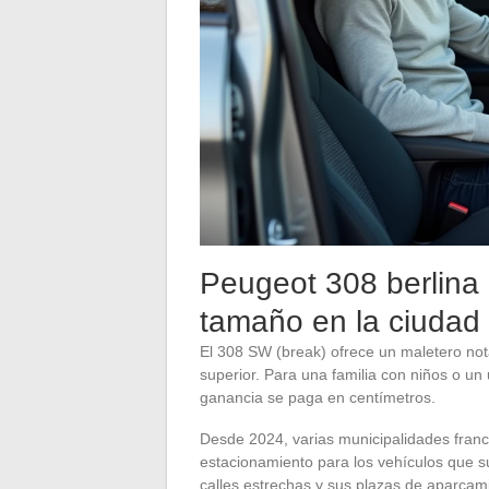
Peugeot 308 berlina 
tamaño en la ciudad
El 308 SW (break) ofrece un maletero no
superior. Para una familia con niños o un
ganancia se paga en centímetros.
Desde 2024, varias municipalidades france
estacionamiento para los vehículos que s
calles estrechas y sus plazas de aparca