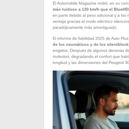
El Automobile Magazine midió, en su com
más ruidoso a 130 km/h que el BlueHD
en parte debido al peso adicional y a los
ventaja gracias al modo eléctrico silencio
paradójicamente más amortiguado.
El informe de fiabilidad 2025 de Auto Plu
de los neumáticos y de los silentblocks
exigidos. Después de algunos decenas de 
molestos, degradando el confort que hab
longitud y las dimensiones del Peugeot 30