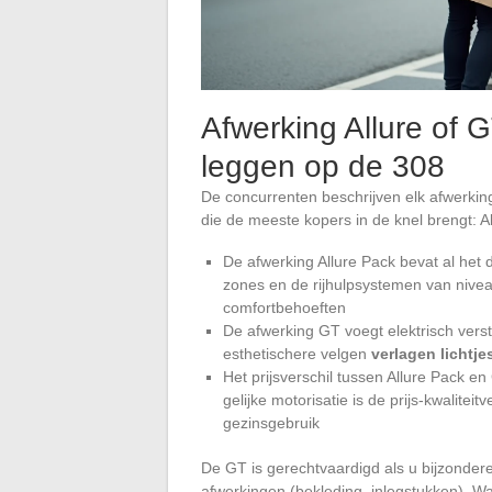
Afwerking Allure of 
leggen op de 308
De concurrenten beschrijven elk afwerkin
die de meeste kopers in de knel brengt: A
De afwerking Allure Pack bevat al het 
zones en de rijhulpsystemen van niveau
comfortbehoeften
De afwerking GT voegt elektrisch verst
esthetischere velgen
verlagen lichtj
Het prijsverschil tussen Allure Pack en
gelijke motorisatie is de prijs-kwalitei
gezinsgebruik
De GT is gerechtvaardigd als u bijzonde
afwerkingen (bekleding, inlegstukken). Wa