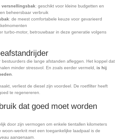
 versnellingsbak
: geschikt voor kleine budgetten en
een beheersbaar verbruik
sbak
: de meest comfortabele keuze voor gevarieerd
chakelmomenten
der turbo-motor, betrouwbaar in deze generatie volgens
eafstandrijder
r bestuurders die lange afstanden afleggen. Het koppel dat
inhalen minder stressvol. En zoals eerder vermeld,
is hij
lheden
.
aakt, verliest de diesel zijn voordeel. De roetfilter heeft
goed te regenereren.
ebruik dat goed moet worden
lijk door zijn vermogen om enkele tientallen kilometers
rte woon-werkrit met een toegankelijke laadpaal is de
niveau aangenaam.