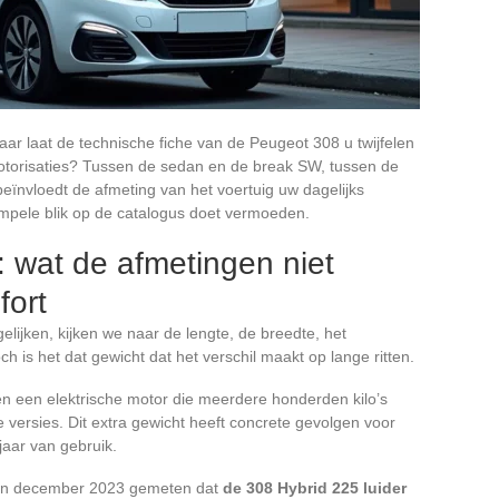
ar laat de technische fiche van de Peugeot 308 u twijfelen
motorisaties? Tussen de sedan en de break SW, tussen de
eïnvloedt de afmeting van het voertuig uw dagelijks
simpele blik op de catalogus doet vermoeden.
: wat de afmetingen niet
fort
lijken, kijken we naar de lengte, de breedte, het
h is het dat gewicht dat het verschil maakt op lange ritten.
 en een elektrische motor die meerdere honderden kilo’s
versies. Dit extra gewicht heeft concrete gevolgen voor
jaar van gebruik.
g van december 2023 gemeten dat
de 308 Hybrid 225 luider