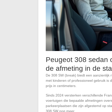
Peugeot 308 sedan o
de afmeting in de st
De 308 SW (break) biedt een aanzienlijk 
met kinderen of professioneel gebruik is
prijs in centimeters.
Sinds 2024 versterken verschillende Fra
voertuigen die bepaalde afmetingen overs
parkeerplaatsen die zijn afgestemd op st
308 SW nog meer.