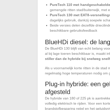
PureTech 110 met handgeschakelde
gemengde ritten stad/buitenwijk, met 
PureTech 130 met EAT8-versnelling
dagelijks gebruik, dankzij soepele s
Beide versies delen dezelfde driecilin
beschikbare gebruiksfeedback
BlueHDi diesel: de lang
De BlueHDi 130 blijft van echt belang voo
al bij lage toeren beschikbaar is, maakt 
stiller dan de hybride bij snelweg sne
Als u voornamelijk korte ritten in de stad m
regelmatig hoge temperaturen nodig om 
Plug-in hybride: een g
afgesteld
De hybride van 180 of 225 pk is aantrekke
volledig elektrisch te rijden. Voor een ko
brandstofbesparing reëel en het geluids