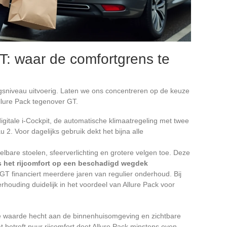
GT: waar de comfortgrens te
gsniveau uitvoerig. Laten we ons concentreren op de keuze
llure Pack tegenover GT.
digitale i-Cockpit, de automatische klimaatregeling met twee
 2. Voor dagelijks gebruik dekt het bijna alle
elbare stoelen, sfeerverlichting en grotere velgen toe. Deze
es het rijcomfort op een beschadigd wegdek
 GT financiert meerdere jaren van regulier onderhoud. Bij
tverhouding duidelijk in het voordeel van Allure Pack voor
re waarde hecht aan de binnenhuisomgeving en zichtbare
t betreft puur rijcomfort doet Allure Pack minstens even