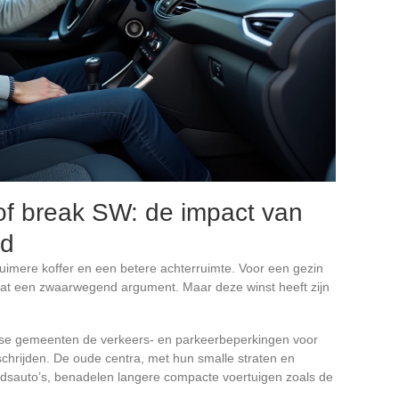
f break SW: de impact van
ad
ruimere koffer en een betere achterruimte. Voor een gezin
 dat een zwaarwegend argument. Maar deze winst heeft zijn
nse gemeenten de verkeers- en parkeerbeperkingen voor
chrijden. De oude centra, met hun smalle straten en
adsauto’s, benadelen langere compacte voertuigen zoals de