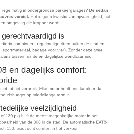
 u regelmatig in ondergrondse parkeergarages?
De sedan
uvres vereist.
Het is geen kwestie van rijvaardigheid, het
 een omgeving die krapper wordt.
gerechtvaardigd is
criteria combineert: regelmatige ritten buiten de stad en
 sportmateriaal, bagage voor vier). Zonder deze twee
alans tussen ruimte en dagelijkse wendbaarheid.
08 en dagelijks comfort:
bride
iet tot het verbruik. Elke motor heeft een karakter dat
derhoudsbudget op middellange termijn.
edelijke veelzijdigheid
of 130 pk) blijft de meest toegankelijke motor in het
dbaarheid van de 308 in de stad. De automatische EAT8-
h 130, biedt echt comfort in het verkeer.