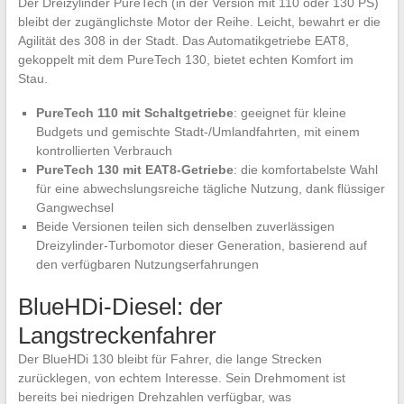
Der Dreizylinder PureTech (in der Version mit 110 oder 130 PS)
bleibt der zugänglichste Motor der Reihe. Leicht, bewahrt er die
Agilität des 308 in der Stadt. Das Automatikgetriebe EAT8,
gekoppelt mit dem PureTech 130, bietet echten Komfort im
Stau.
PureTech 110 mit Schaltgetriebe
: geeignet für kleine
Budgets und gemischte Stadt-/Umlandfahrten, mit einem
kontrollierten Verbrauch
PureTech 130 mit EAT8-Getriebe
: die komfortabelste Wahl
für eine abwechslungsreiche tägliche Nutzung, dank flüssiger
Gangwechsel
Beide Versionen teilen sich denselben zuverlässigen
Dreizylinder-Turbomotor dieser Generation, basierend auf
den verfügbaren Nutzungserfahrungen
BlueHDi-Diesel: der
Langstreckenfahrer
Der BlueHDi 130 bleibt für Fahrer, die lange Strecken
zurücklegen, von echtem Interesse. Sein Drehmoment ist
bereits bei niedrigen Drehzahlen verfügbar, was