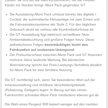
Lassen Sie uns auf die Wahl konzentrieren, die die meisten
Käufer ins Stocken bringt: Allure Pack gegenüber GT.
Die Ausstattung Allure Pack umfasst bereits das digitale i-
Cockpit, die automatische Klimaanlage mit zwei Zonen und
die Fahrassistenzsysteme der Stufe 2. Für den täglichen
Gebrauch deckt sie nahezu alle Komfortbedürfnisse ab
Die GT-Ausstattung fügt elektrisch verstellbare Sitze,
Ambientebeleuchtung und größere Felgen hinzu. Diese
ästhetischeren Felgen
beeinträchtigen leicht den
Fahrkomfort auf unebenem Untergrund
Der Preisunterschied zwischen Allure Pack und GT finanziert
mehrere Jahre laufende Wartung. Bei identischer
Motorisierung spricht das Preis-Leistungs-Verhältnis deutlich
für Allure Pack für eine familiäre Nutzung
Die GT rechtfertigt sich, wenn Sie besonderen Wert auf die
Innenausstattung und sichtbare Verarbeitungsdetails
(Polsterung, Einlagen) legen. In Bezug auf den reinen
Fahrkomfort schneidet Allure Pack mindestens ebenso gut ab.
Die Wahl eines Peugeot 308 basiert weniger auf den nackten