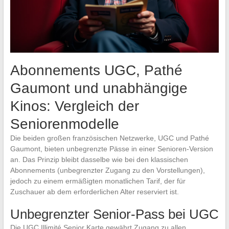
Abonnements UGC, Pathé
Gaumont und unabhängige
Kinos: Vergleich der
Seniorenmodelle
Die beiden großen französischen Netzwerke, UGC und Pathé
Gaumont, bieten unbegrenzte Pässe in einer Senioren-Version
an. Das Prinzip bleibt dasselbe wie bei den klassischen
Abonnements (unbegrenzter Zugang zu den Vorstellungen),
jedoch zu einem ermäßigten monatlichen Tarif, der für
Zuschauer ab dem erforderlichen Alter reserviert ist.
Unbegrenzter Senior-Pass bei UGC
Die UGC Illimité Senior Karte gewährt Zugang zu allen