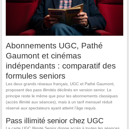
Abonnements UGC, Pathé
Gaumont et cinémas
indépendants : comparatif des
formules seniors
Les deux grands réseaux français, UGC et Pathé Gaumont,
proposent des pass illimités déclinés en version senior. Le
principe reste le même que pour les abonnements classiques
(accès illimité aux séances), mais à un tarif mensuel réduit
réservé aux spectateurs ayant atteint l’âge requis.
Pass illimité senior chez UGC
La carte UGC Illimité Senior donne accès à toutes les séances