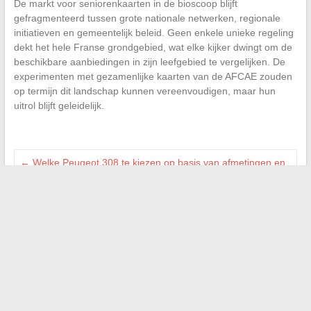
De markt voor seniorenkaarten in de bioscoop blijft
gefragmenteerd tussen grote nationale netwerken, regionale
initiatieven en gemeentelijk beleid. Geen enkele unieke regeling
dekt het hele Franse grondgebied, wat elke kijker dwingt om de
beschikbare aanbiedingen in zijn leefgebied te vergelijken. De
experimenten met gezamenlijke kaarten van de AFCAE zouden
op termijn dit landschap kunnen vereenvoudigen, maar hun
uitrol blijft geleidelijk.
←
Welke Peugeot 308 te kiezen op basis van afmetingen en
uw dagelijks comfort?
Hoe kies je de beste oplaadbare e-sigaret: gids voor de beste
opties
→
Search