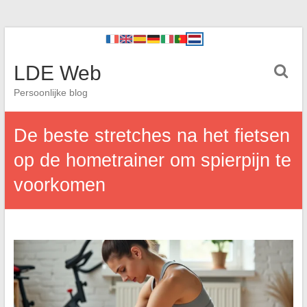
LDE Web
Persoonlijke blog
De beste stretches na het fietsen
op de hometrainer om spierpijn te
voorkomen