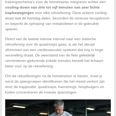
trainingsschema’s voor de hometrainer integreren echter een
cooling-down van drie tot vijf minuten van zeer lichte
trapbewegingen
voor elke rekoefening. Deze actieve cooling-
down laat de hartslag dalen, bevordert de veneuze terugstroom
en beperkt de ophoping van metabolieten in de gebruikte
spieren.
Direct van de laatste intense interval naar een statische
rekoefening voor de quadriceps gaan, is als het abrupt
afremmen van een cardiovasculair systeem dat nog in hoge
versnelling draait. De weerstand van de fiets geleidelijk
verminderen gedurende enkele minuten bereidt het lichaam
beter voor op de rekoefening.
Om de rekoefeningen na de hometrainer te kiezen, moet je
eerst de spiergroepen identificeren die het meest verkort zijn
door de trappositie: quadriceps, hamstrings, heupbuigers en
kuiten concentreren de meeste spanningen.