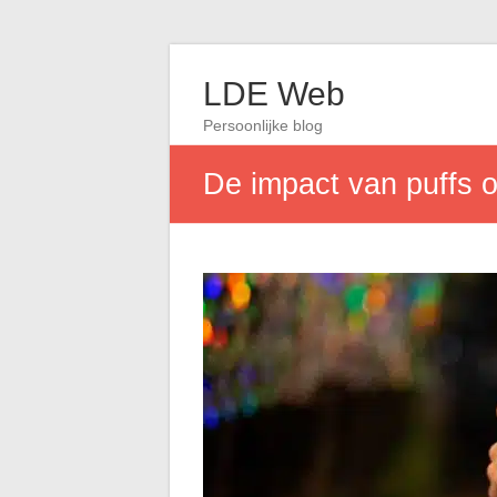
LDE Web
Persoonlijke blog
De impact van puffs o