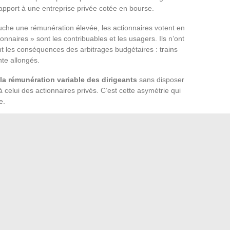
apport à une entreprise privée cotée en bourse.
he une rémunération élevée, les actionnaires votent en
nnaires » sont les contribuables et les usagers. Ils n’ont
nt les conséquences des arbitrages budgétaires : trains
te allongés.
la rémunération variable des dirigeants
sans disposer
elui des actionnaires privés. C’est cette asymétrie qui
e.
 complexité. L’ouverture à la concurrence (Trenitalia,
gner ses pratiques de rémunération sur le secteur privé
syndicats y voient une dérive :
on privatise les
enant les contraintes du service public à la base
.
eants de la SNCF ne se résoudra pas par un simple
rformance ignoreront les conditions de travail des agents et
es bénéfices comptables et la détérioration du service, cette
ciations sociales dans l’entreprise.