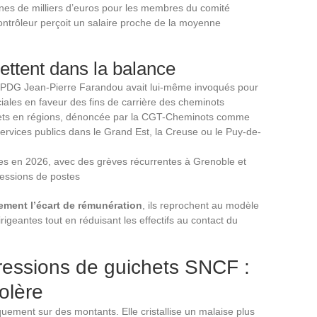
ines de milliers d’euros pour les membres du comité
ontrôleur perçoit un salaire proche de la moyenne
ettent dans la balance
n PDG Jean-Pierre Farandou avait lui-même invoqués pour
ciales en faveur des fins de carrière des cheminots
hets en régions, dénoncée par la CGT-Cheminots comme
services publics dans le Grand Est, la Creuse ou le Puy-de-
cales en 2026, avec des grèves récurrentes à Grenoble et
essions de postes
ement l’écart de rémunération
, ils reprochent au modèle
rigeantes tout en réduisant les effectifs au contact du
pressions de guichets SNCF :
colère
quement sur des montants. Elle cristallise un malaise plus