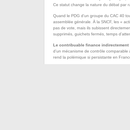
Ce statut change la nature du débat par r
Quand le PDG d’un groupe du CAC 40 touc
assemblée générale. À la SNCF, les « actio
pas de vote, mais ils subissent directeme
supprimés, guichets fermés, temps d’atten
Le contribuable finance indirectement 
d’un mécanisme de contrôle comparable à c
rend la polémique si persistante en Franc
Le contexte européen ajoute une couche de
d’autres opérateurs) pousse la SNCF à ali
pour attirer des profils de direction. Les 
rémunérations du sommet tout en maint
La controverse sur les salaires des dirig
plafonnement. Tant que les critères de pe
que le sous-effectif alimentera à la fois l
question continuera de structurer les négo