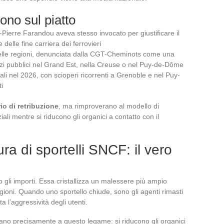
ono sul piatto
n-Pierre Farandou aveva stesso invocato per giustificare il
delle fine carriera dei ferrovieri
 nelle regioni, denunciata dalla CGT-Cheminots come una
vizi pubblici nel Grand Est, nella Creuse o nel Puy-de-Dôme
ocali nel 2026, con scioperi ricorrenti a Grenoble e nel Puy-
i
rio di retribuzione
, ma rimproverano al modello di
iali mentre si riducono gli organici a contatto con il
ra di sportelli SNCF: il vero
o gli importi. Essa cristallizza un malessere più ampio
egioni. Quando uno sportello chiude, sono gli agenti rimasti
ta l’aggressività degli utenti.
ano precisamente a questo legame: si riducono gli organici