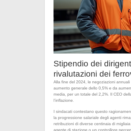
Stipendio dei dirigen
rivalutazioni dei ferro
Alla fine del 2024, le negoziazioni annua
aumento generale dello 0,5% e da aumenti in
media, per un totale del 2,2%. Il CEO de
l’inflazione.
I sindacati contestano questo ragionamento.
la progressione salariale degli agenti rimane
retribuzioni di diverse centinaia di miglia
agente di stazione o un controllore percep