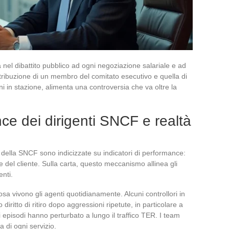
a nel dibattito pubblico ad ogni negoziazione salariale e ad
retribuzione di un membro del comitato esecutivo e quella di
 in stazione, alimenta una controversia che va oltre la
nce dei dirigenti SNCF e realtà
nti della SNCF sono indicizzate su indicatori di performance:
one del cliente. Sulla carta, questo meccanismo allinea gli
enti.
a vivono gli agenti quotidianamente. Alcuni controllori in
diritto di ritiro dopo aggressioni ripetute, in particolare a
episodi hanno perturbato a lungo il traffico TER. I team
 di ogni servizio.