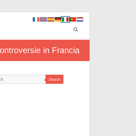
controversie in Francia
Search