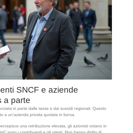
igenti SNCF e aziende
s a parte
iata in parte dalle tasse e dai sussidi regionali. Questo
tto a un’azienda privata quotata in borsa.
cepisce una retribuzione elevata, gli azionisti votano in
i” sono i contribuenti e gli utenti. Non hanno diritto di