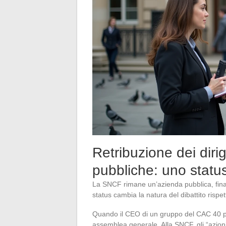
Retribuzione dei dir
pubbliche: uno statu
La SNCF rimane un’azienda pubblica, finanz
status cambia la natura del dibattito rispe
Quando il CEO di un gruppo del CAC 40 per
assemblea generale. Alla SNCF, gli “azionist