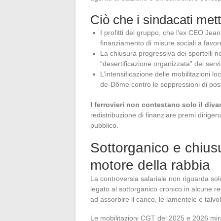
Ciò che i sindacati mett
I profitti del gruppo, che l’ex CEO Jea
finanziamento di misure sociali a favore 
La chiusura progressiva dei sportelli
“desertificazione organizzata” dei ser
L’intensificazione delle mobilitazioni l
de-Dôme contro le soppressioni di post
I ferrovieri non contestano solo il diva
redistribuzione di finanziare premi dirigenz
pubblico.
Sottorganico e chiusu
motore della rabbia
La controversia salariale non riguarda sol
legato al sottorganico cronico in alcune r
ad assorbire il carico, le lamentele e talvol
Le mobilitazioni CGT del 2025 e 2026 mir